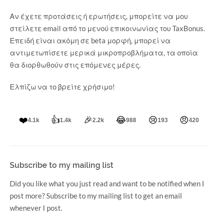
Αν έχετε προτάσεις ή ερωτήσεις, μπορείτε να μου
στείλετε email από το μενού επικοινωνίας του TaxBonus.
Επειδή είναι ακόμη σε beta μορφή, μπορεί να
αντιμετωπίσετε μερικά μικροπροβλήματα, τα οποία
θα διορθωθούν στις επόμενες μέρες.
Ελπίζω να το βρείτε χρήσιμο!
❤️
👍
🎉
😂
😢
😠
4.1k
1.4k
2.2k
988
193
420
Subscribe to my mailing list
Did you like what you just read and want to be notified when I
post more? Subscribe to my mailing list to get an email
whenever I post.