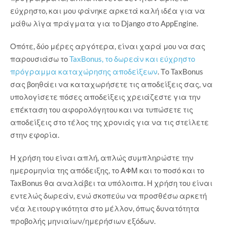
εύχρηστο, και μου φάνηκε αρκετά καλή ιδέα για να
μάθω λίγα πράγματα για το Django στο AppEngine.
Οπότε, δύο μέρες αργότερα, είναι χαρά μου να σας
παρουσιάσω το
TaxBonus, το δωρεάν και εύχρηστο
πρόγραμμα καταχώρησης αποδείξεων
. Το TaxBonus
σας βοηθάει να καταχωρήσετε τις αποδείξεις σας, να
υπολογίσετε πόσες αποδείξεις χρειάζεστε για την
επέκταση του αφορολόγητου και να τυπώσετε τις
αποδείξεις στο τέλος της χρονιάς για να τις στείλετε
στην εφορία.
Η χρήση του είναι απλή, απλώς συμπληρώστε την
ημερομηνία της απόδειξης, το ΑΦΜ και το ποσό και το
TaxBonus θα αναλάβει τα υπόλοιπα. Η χρήση του είναι
εντελώς δωρεάν, ενώ σκοπεύω να προσθέσω αρκετή
νέα λειτουργικότητα στο μέλλον, όπως δυνατότητα
προβολής μηνιαίων/ημερήσιων εξόδων.